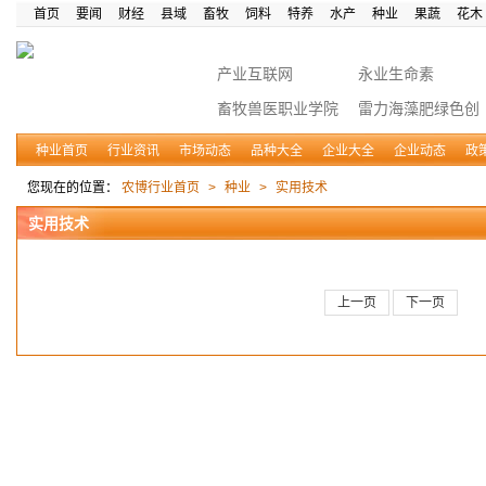
首页
要闻
财经
县域
畜牧
饲料
特养
水产
种业
果蔬
花木
产业互联网
永业生命素
畜牧兽医职业学院
雷力海藻肥绿色创
富
种业首页
行业资讯
市场动态
品种大全
企业大全
企业动态
政
您现在的位置：
农博行业首页
>
种业
>
实用技术
实用技术
上一页
下一页