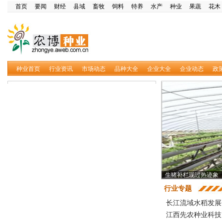
首页
要闻
财经
县域
畜牧
饲料
特养
水产
种业
果蔬
花木
种业首页
行业资讯
市场动态
品种大全
企业大全
企业动态
政
河北发力农业供给侧
行业专题
长江流域水稻发展
江西先农种业科技