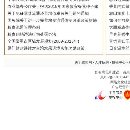
农业部办公厅关于报送2015年国家救灾备荒种子储
香菜的贮藏
关于免征蔬菜流通环节增值税有关问题的通知
农田施肥十
国务院关于进一步完善粮食流通体制改革政策措施
如何存放剩
粮食流通管理条例
大面积农作
粮食购销违法行为处罚办法
早春茬矮生
全国梨重点区域发展规划(2009-2015年)
青饲青贮玉
厦门财政继续对台湾水果进境实施奖励政策
日光温室丝
关于农博网
-
人才招聘
-
投稿中心
-
如有意见和建议，请惠赐
京ICP备13013445
网络文化经营许
广告经营许可